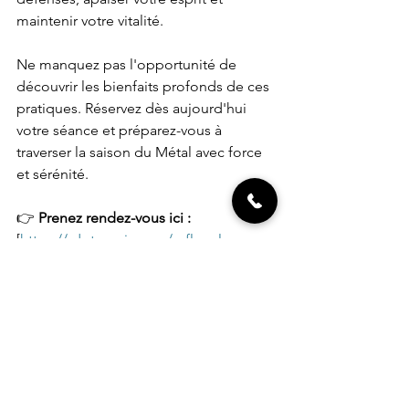
maintenir votre vitalité.
Ne manquez pas l'opportunité de 
découvrir les bienfaits profonds de ces 
pratiques. Réservez dès aujourd'hui 
votre séance et préparez-vous à 
traverser la saison du Métal avec force 
et sérénité.
👉
 Prenez rendez-vous ici : 
[
https://rdv.terapiz.com/reflexologue-
rncp/reyrieux/geraldine-de-rodez]
(https://rdv.terapiz.com/reflexologue-
rncp/reyrieux/geraldine-de-rodez)
Prenez soin de vous et vivez 
pleinement cette nouvelle saison !